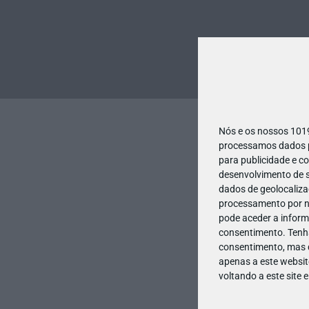
Nós e os nossos 10
processamos dados pe
para publicidade e c
desenvolvimento de s
dados de geolocalizaç
processamento por no
pode aceder a inform
consentimento.
Tenh
consentimento, mas q
apenas a este websit
voltando a este site 