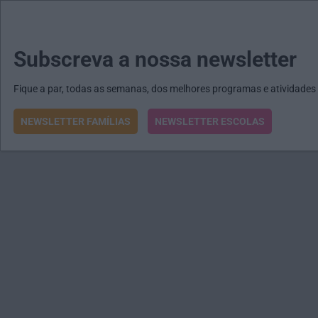
MENU
MAIL
JORNAIS
Revista E&O
Passe
arrow_drop_down
Subscreva a nossa newsletter
Fique a par, todas as semanas, dos melhores programas e atividades
NEWSLETTER FAMÍLIAS
NEWSLETTER ESCOLAS