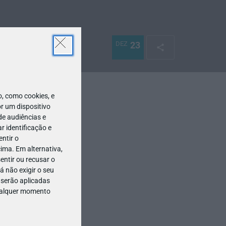
DEZ
23
 como cookies, e
r um dispositivo
de audiências e
 identificação e
ntir o
ima. Em alternativa,
entir ou recusar o
 não exigir o seu
 serão aplicadas
qualquer momento