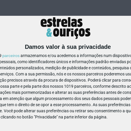
Damos valor à sua privacidade
19
parceiros
armazenamos e/ou acedemos a informações num dispositivo,
ssoais, como identificadores únicos e informações padrão enviadas po
87930584357950
onteúdos personalizados, medição de publicidade e conteúdos, pesquisa 
erviços.
Com a sua permissão, nós e os nossos parceiros poderemos usar
ão precisos através da procura de dispositivos. Poderá clicar para conse
ssa parte e pela parte dos nossos 1019 parceiros, conforme descrito ac
ações mais pormenorizadas e alterar as suas preferências antes de cons
a em atenção que algum processamento dos seus dados pessoais poderá
ue tem o direito de se opor a esse processamento. As suas preferências
e. Você pode alterar suas preferências ou retirar seu consentimento a 
e clicando no botão "Privacidade" na parte inferior da página.