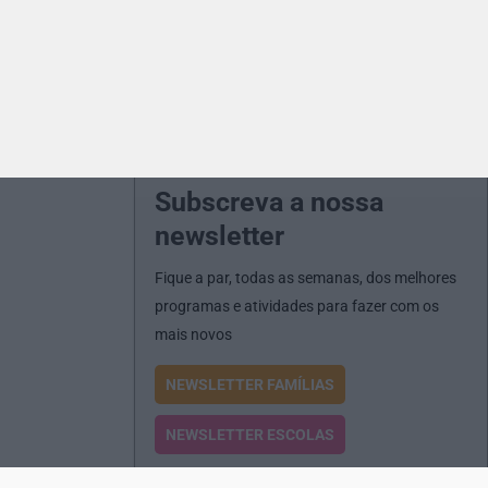
Subscreva a nossa
newsletter
Fique a par, todas as semanas, dos melhores
programas e atividades para fazer com os
mais novos
NEWSLETTER FAMÍLIAS
NEWSLETTER ESCOLAS