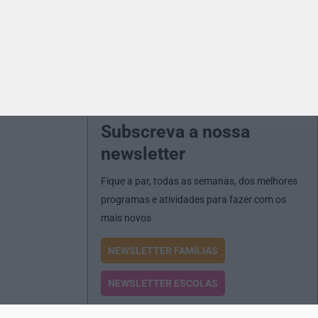
Subscreva a nossa
newsletter
Fique a par, todas as semanas, dos melhores
programas e atividades para fazer com os
mais novos
NEWSLETTER FAMÍLIAS
NEWSLETTER ESCOLAS