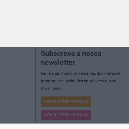
Subscreva a nossa
newsletter
Fique a par, todas as semanas, dos melhores
programas e atividades para fazer com os
mais novos
NEWSLETTER FAMÍLIAS
NEWSLETTER ESCOLAS