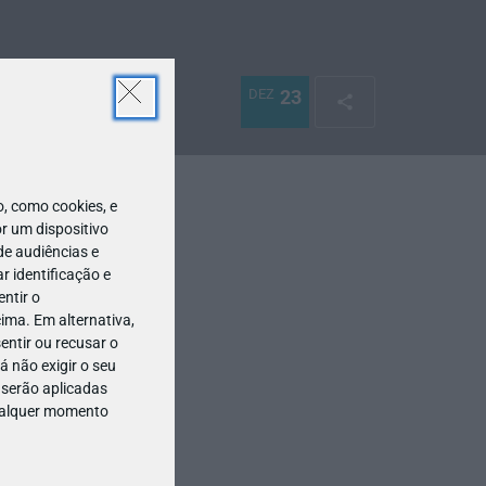
DEZ
23
 como cookies, e
r um dispositivo
de audiências e
 identificação e
ntir o
ima. Em alternativa,
entir ou recusar o
 não exigir o seu
 serão aplicadas
qualquer momento