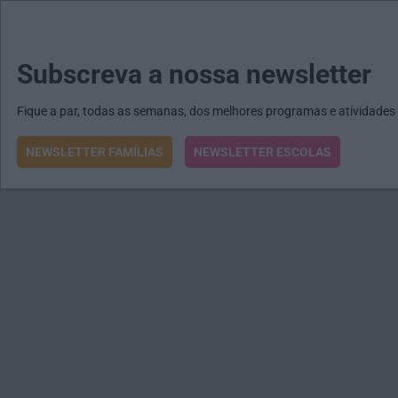
MENU
MAIL
JORNAIS
Revista E&O
Passe
arrow_drop_down
Subscreva a nossa newsletter
Fique a par, todas as semanas, dos melhores programas e atividades
NEWSLETTER FAMÍLIAS
NEWSLETTER ESCOLAS