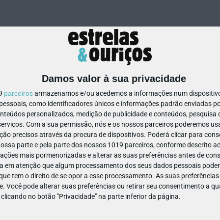
Damos valor à sua privacidade
19
parceiros
armazenamos e/ou acedemos a informações num dispositivo,
ssoais, como identificadores únicos e informações padrão enviadas po
87659766311200
onteúdos personalizados, medição de publicidade e conteúdos, pesquisa 
erviços.
Com a sua permissão, nós e os nossos parceiros poderemos usar
ão precisos através da procura de dispositivos. Poderá clicar para conse
ssa parte e pela parte dos nossos 1019 parceiros, conforme descrito ac
ações mais pormenorizadas e alterar as suas preferências antes de cons
a em atenção que algum processamento dos seus dados pessoais poderá
ue tem o direito de se opor a esse processamento. As suas preferências
e. Você pode alterar suas preferências ou retirar seu consentimento a 
e clicando no botão "Privacidade" na parte inferior da página.