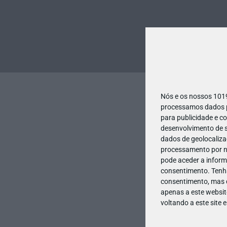
Nós e os nossos 10
processamos dados pe
para publicidade e c
desenvolvimento de s
dados de geolocalizaç
processamento por no
pode aceder a inform
consentimento.
Tenh
consentimento, mas q
apenas a este websit
voltando a este site 