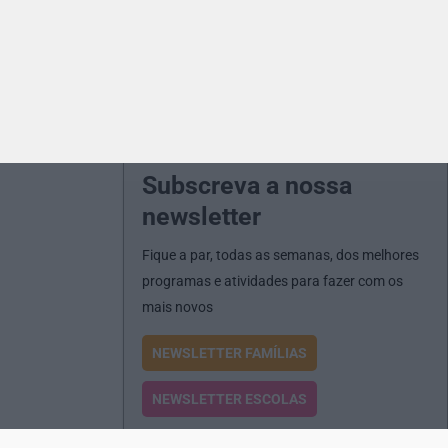
Subscreva a nossa
newsletter
Fique a par, todas as semanas, dos melhores
programas e atividades para fazer com os
mais novos
NEWSLETTER FAMÍLIAS
NEWSLETTER ESCOLAS