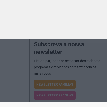
Subscreva a nossa
newsletter
Fique a par, todas as semanas, dos melhores
programas e atividades para fazer com os
mais novos
NEWSLETTER FAMÍLIAS
NEWSLETTER ESCOLAS