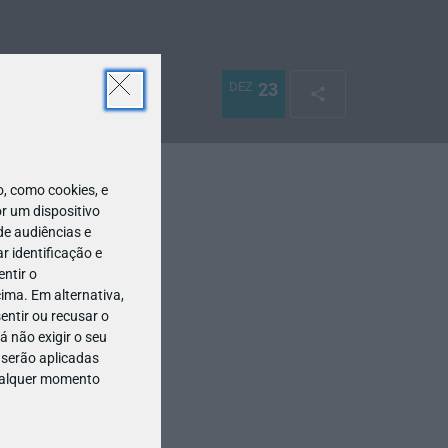
DEZ
23
 como cookies, e
r um dispositivo
de audiências e
 identificação e
ntir o
ima. Em alternativa,
entir ou recusar o
 não exigir o seu
 serão aplicadas
qualquer momento