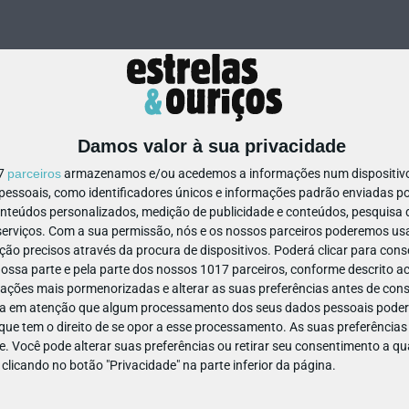
Damos valor à sua privacidade
17
parceiros
armazenamos e/ou acedemos a informações num dispositivo,
ssoais, como identificadores únicos e informações padrão enviadas po
873701400401983
onteúdos personalizados, medição de publicidade e conteúdos, pesquisa 
erviços.
Com a sua permissão, nós e os nossos parceiros poderemos usar
ão precisos através da procura de dispositivos. Poderá clicar para conse
ssa parte e pela parte dos nossos 1017 parceiros, conforme descrito ac
ações mais pormenorizadas e alterar as suas preferências antes de cons
a em atenção que algum processamento dos seus dados pessoais poderá
ue tem o direito de se opor a esse processamento. As suas preferências
e. Você pode alterar suas preferências ou retirar seu consentimento a 
e clicando no botão "Privacidade" na parte inferior da página.