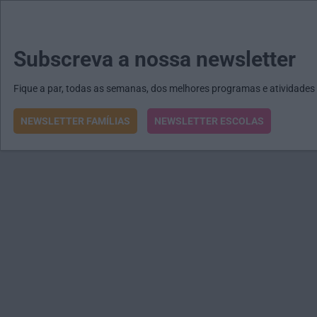
MENU
MAIL
JORNAIS
Revista E&O
Passe
arrow_drop_down
Subscreva a nossa newsletter
Fique a par, todas as semanas, dos melhores programas e atividades
NEWSLETTER FAMÍLIAS
NEWSLETTER ESCOLAS