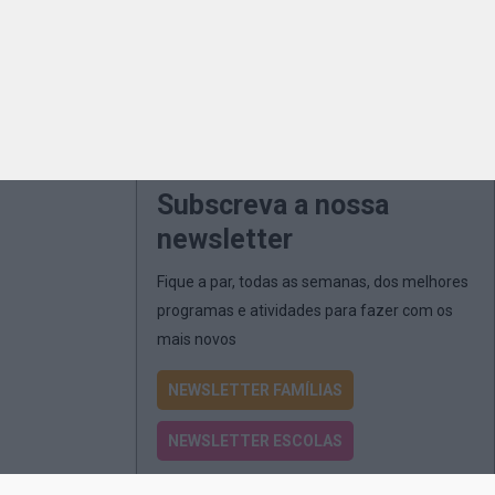
Subscreva a nossa
newsletter
Fique a par, todas as semanas, dos melhores
programas e atividades para fazer com os
mais novos
NEWSLETTER FAMÍLIAS
NEWSLETTER ESCOLAS