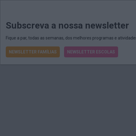
MENU
MAIL
JORNAIS
Revista E&O
Passe
arrow_drop_down
Subscreva a nossa newsletter
Fique a par, todas as semanas, dos melhores programas e atividad
NEWSLETTER FAMÍLIAS
NEWSLETTER ESCOLAS