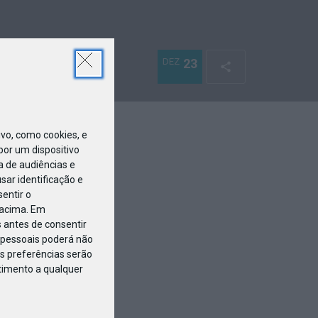
DEZ
23
o, como cookies, e
or um dispositivo
a de audiências e
ar identificação e
entir o
 acima. Em
 antes de consentir
pessoais poderá não
s preferências serão
ntimento a qualquer