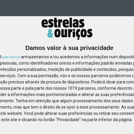
Damos valor à sua privacidade
19
parceiros
armazenamos e/ou acedemos a informações num dispositiv
essoais, como identificadores únicos e informações padrão enviadas p
870971500364087
onteúdos personalizados, medição de publicidade e conteúdos, pesquis
serviços.
Com a sua permissão, nós e os nossos parceiros poderemos us
ção precisos através da procura de dispositivos. Poderá clicar para cons
ossa parte e pela parte dos nossos 1019 parceiros, conforme descrito
eder a informações mais pormenorizadas e alterar as suas preferências
timento.
Tenha em atenção que algum processamento dos seus dados 
imento, mas que tem o direito de se opor a esse processamento. As sua
ste website. Você pode alterar suas preferências ou retirar seu conse
ste site e clicando no botão "Privacidade" na parte inferior da página.