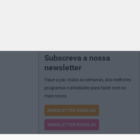
Subscreva a nossa
newsletter
Fique a par, todas as semanas, dos melhores
programas e atividades para fazer com os
mais novos
NEWSLETTER FAMÍLIAS
NEWSLETTER ESCOLAS