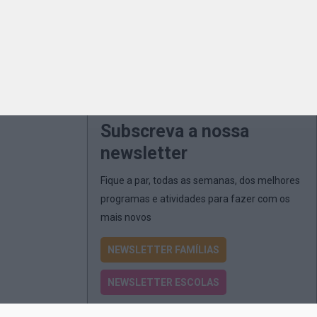
Subscreva a nossa
newsletter
Fique a par, todas as semanas, dos melhores
programas e atividades para fazer com os
mais novos
NEWSLETTER FAMÍLIAS
NEWSLETTER ESCOLAS