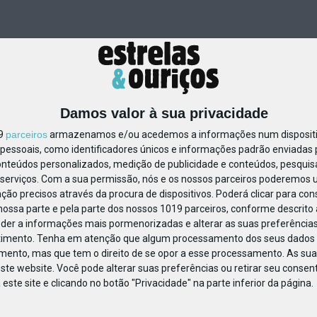
Damos valor à sua privacidade
19
parceiros
armazenamos e/ou acedemos a informações num dispositiv
essoais, como identificadores únicos e informações padrão enviadas p
869531223223927
onteúdos personalizados, medição de publicidade e conteúdos, pesquis
serviços.
Com a sua permissão, nós e os nossos parceiros poderemos us
ção precisos através da procura de dispositivos. Poderá clicar para cons
ossa parte e pela parte dos nossos 1019 parceiros, conforme descrito
eder a informações mais pormenorizadas e alterar as suas preferências
timento.
Tenha em atenção que algum processamento dos seus dados 
imento, mas que tem o direito de se opor a esse processamento. As sua
ste website. Você pode alterar suas preferências ou retirar seu conse
ste site e clicando no botão "Privacidade" na parte inferior da página.