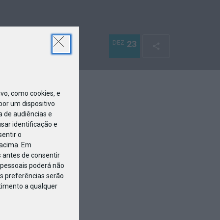
DEZ
23
o, como cookies, e
or um dispositivo
a de audiências e
ar identificação e
entir o
 acima. Em
 antes de consentir
pessoais poderá não
s preferências serão
ntimento a qualquer