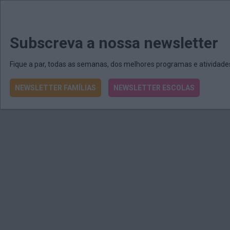
MENU
MAIL
JORNAIS
Revista E&O
Passe
arrow_drop_down
Subscreva a nossa newsletter
Fique a par, todas as semanas, dos melhores programas e atividad
NEWSLETTER FAMÍLIAS
NEWSLETTER ESCOLAS