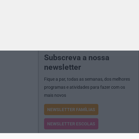
Subscreva a nossa
newsletter
Fique a par, todas as semanas, dos melhores
programas e atividades para fazer com os
mais novos
NEWSLETTER FAMÍLIAS
NEWSLETTER ESCOLAS