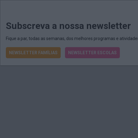
MENU
MAIL
JORNAIS
Revista E&O
Passe
arrow_drop_down
Subscreva a nossa newsletter
Fique a par, todas as semanas, dos melhores programas e atividad
NEWSLETTER FAMÍLIAS
NEWSLETTER ESCOLAS