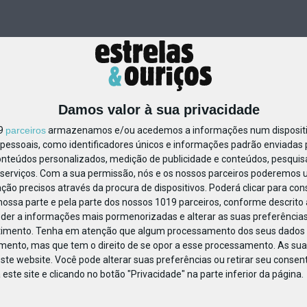
Damos valor à sua privacidade
19
parceiros
armazenamos e/ou acedemos a informações num dispositiv
essoais, como identificadores únicos e informações padrão enviadas p
869171855983835
onteúdos personalizados, medição de publicidade e conteúdos, pesquis
serviços.
Com a sua permissão, nós e os nossos parceiros poderemos us
ção precisos através da procura de dispositivos. Poderá clicar para cons
ossa parte e pela parte dos nossos 1019 parceiros, conforme descrito
eder a informações mais pormenorizadas e alterar as suas preferências
timento.
Tenha em atenção que algum processamento dos seus dados 
imento, mas que tem o direito de se opor a esse processamento. As sua
ste website. Você pode alterar suas preferências ou retirar seu conse
ste site e clicando no botão "Privacidade" na parte inferior da página.