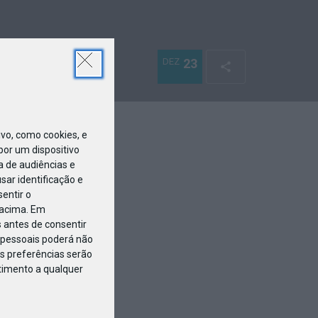
DEZ
23
o, como cookies, e
or um dispositivo
a de audiências e
ar identificação e
entir o
 acima. Em
 antes de consentir
pessoais poderá não
s preferências serão
ntimento a qualquer