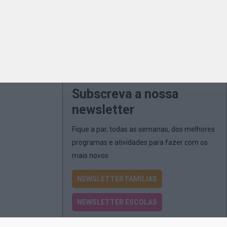
Subscreva a nossa
newsletter
Fique a par, todas as semanas, dos melhores
programas e atividades para fazer com os
mais novos
NEWSLETTER FAMÍLIAS
NEWSLETTER ESCOLAS