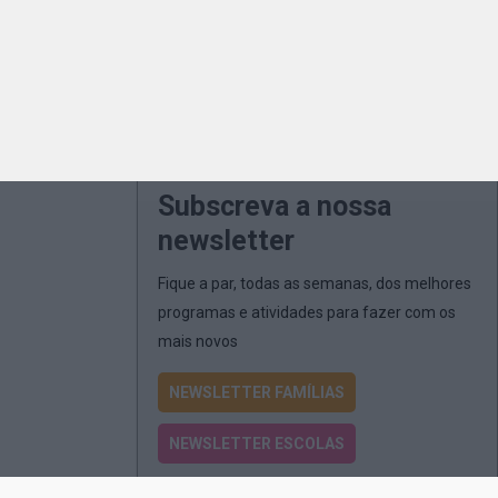
Subscreva a nossa
newsletter
Fique a par, todas as semanas, dos melhores
programas e atividades para fazer com os
mais novos
NEWSLETTER FAMÍLIAS
NEWSLETTER ESCOLAS