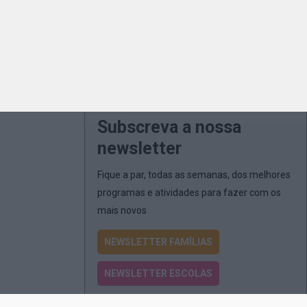
Subscreva a nossa
newsletter
Fique a par, todas as semanas, dos melhores
programas e atividades para fazer com os
mais novos
NEWSLETTER FAMÍLIAS
NEWSLETTER ESCOLAS