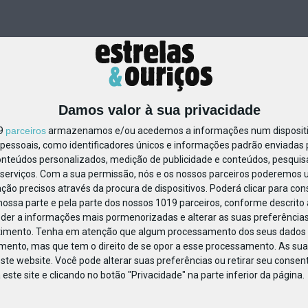
Damos valor à sua privacidade
19
parceiros
armazenamos e/ou acedemos a informações num dispositiv
essoais, como identificadores únicos e informações padrão enviadas p
866332106693602
onteúdos personalizados, medição de publicidade e conteúdos, pesquis
serviços.
Com a sua permissão, nós e os nossos parceiros poderemos us
ção precisos através da procura de dispositivos. Poderá clicar para cons
ossa parte e pela parte dos nossos 1019 parceiros, conforme descrito
eder a informações mais pormenorizadas e alterar as suas preferências
timento.
Tenha em atenção que algum processamento dos seus dados 
imento, mas que tem o direito de se opor a esse processamento. As sua
ste website. Você pode alterar suas preferências ou retirar seu conse
ste site e clicando no botão "Privacidade" na parte inferior da página.