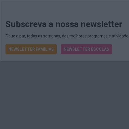
MENU
MAIL
JORNAIS
Revista E&O
Passe
arrow_drop_down
Subscreva a nossa newsletter
Fique a par, todas as semanas, dos melhores programas e atividad
NEWSLETTER FAMÍLIAS
NEWSLETTER ESCOLAS