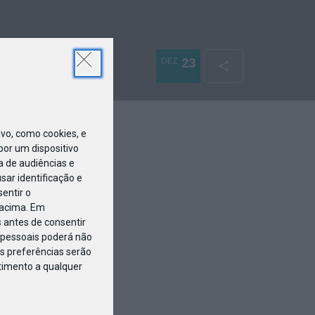
DEZ
23
o, como cookies, e
or um dispositivo
a de audiências e
ar identificação e
entir o
 acima. Em
 antes de consentir
pessoais poderá não
s preferências serão
ntimento a qualquer