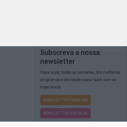
Subscreva a nossa
newsletter
Fique a par, todas as semanas, dos melhores
programas e atividades para fazer com os
mais novos
NEWSLETTER FAMÍLIAS
NEWSLETTER ESCOLAS