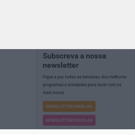
Subscreva a nossa
newsletter
Fique a par, todas as semanas, dos melhores
programas e atividades para fazer com os
mais novos
NEWSLETTER FAMÍLIAS
NEWSLETTER ESCOLAS