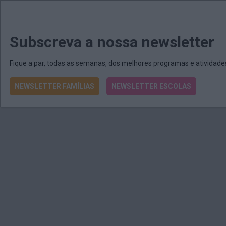
MENU
MAIL
JORNAIS
Revista E&O
Passe
arrow_drop_down
Subscreva a nossa newsletter
Fique a par, todas as semanas, dos melhores programas e atividad
NEWSLETTER FAMÍLIAS
NEWSLETTER ESCOLAS