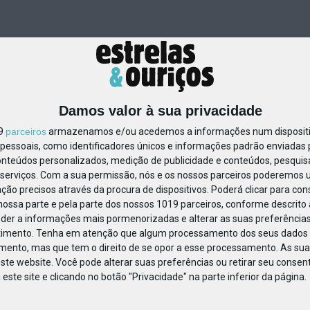
Damos valor à sua privacidade
19
parceiros
armazenamos e/ou acedemos a informações num dispositiv
essoais, como identificadores únicos e informações padrão enviadas p
86547141015317
onteúdos personalizados, medição de publicidade e conteúdos, pesquis
serviços.
Com a sua permissão, nós e os nossos parceiros poderemos us
ção precisos através da procura de dispositivos. Poderá clicar para cons
ossa parte e pela parte dos nossos 1019 parceiros, conforme descrito
eder a informações mais pormenorizadas e alterar as suas preferências
timento.
Tenha em atenção que algum processamento dos seus dados 
imento, mas que tem o direito de se opor a esse processamento. As sua
ste website. Você pode alterar suas preferências ou retirar seu conse
ste site e clicando no botão "Privacidade" na parte inferior da página.