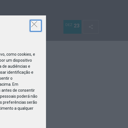
DEZ
23
o, como cookies, e
or um dispositivo
a de audiências e
ar identificação e
entir o
 acima. Em
 antes de consentir
pessoais poderá não
s preferências serão
ntimento a qualquer