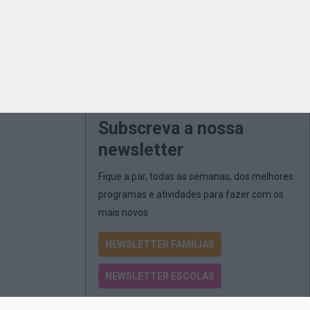
Subscreva a nossa
newsletter
Fique a par, todas as semanas, dos melhores
programas e atividades para fazer com os
mais novos
NEWSLETTER FAMÍLIAS
NEWSLETTER ESCOLAS