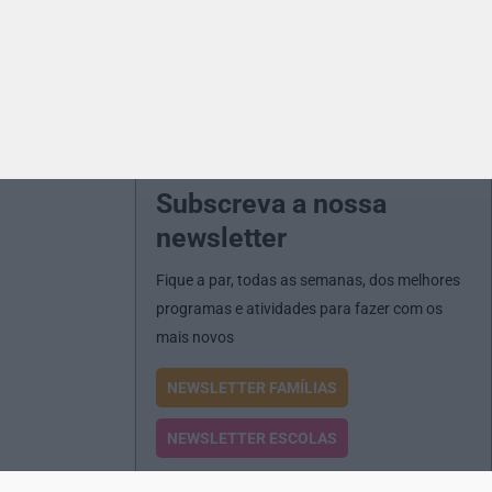
Subscreva a nossa
newsletter
Fique a par, todas as semanas, dos melhores
programas e atividades para fazer com os
mais novos
NEWSLETTER FAMÍLIAS
NEWSLETTER ESCOLAS