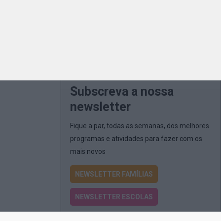
Subscreva a nossa
newsletter
Fique a par, todas as semanas, dos melhores
programas e atividades para fazer com os
mais novos
NEWSLETTER FAMÍLIAS
NEWSLETTER ESCOLAS