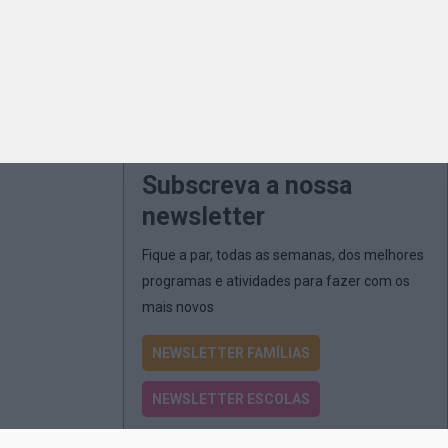
Subscreva a nossa
newsletter
Fique a par, todas as semanas, dos melhores
programas e atividades para fazer com os
mais novos
NEWSLETTER FAMÍLIAS
NEWSLETTER ESCOLAS