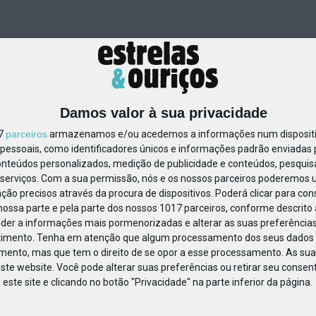
Damos valor à sua privacidade
17
parceiros
armazenamos e/ou acedemos a informações num dispositiv
essoais, como identificadores únicos e informações padrão enviadas p
86187574196325
onteúdos personalizados, medição de publicidade e conteúdos, pesquis
serviços.
Com a sua permissão, nós e os nossos parceiros poderemos us
ção precisos através da procura de dispositivos. Poderá clicar para cons
ossa parte e pela parte dos nossos 1017 parceiros, conforme descrito
eder a informações mais pormenorizadas e alterar as suas preferências
timento.
Tenha em atenção que algum processamento dos seus dados 
imento, mas que tem o direito de se opor a esse processamento. As sua
ste website. Você pode alterar suas preferências ou retirar seu conse
ste site e clicando no botão "Privacidade" na parte inferior da página.