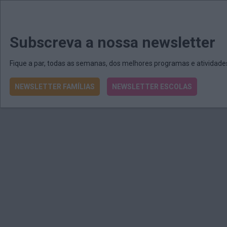
MENU
MAIL
JORNAIS
Revista E&O
Passe
arrow_drop_down
Subscreva a nossa newsletter
Fique a par, todas as semanas, dos melhores programas e atividad
NEWSLETTER FAMÍLIAS
NEWSLETTER ESCOLAS