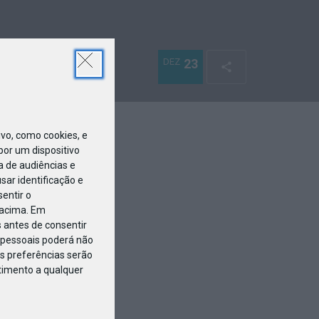
DEZ
23
o, como cookies, e
or um dispositivo
a de audiências e
ar identificação e
entir o
 acima. Em
 antes de consentir
pessoais poderá não
s preferências serão
ntimento a qualquer