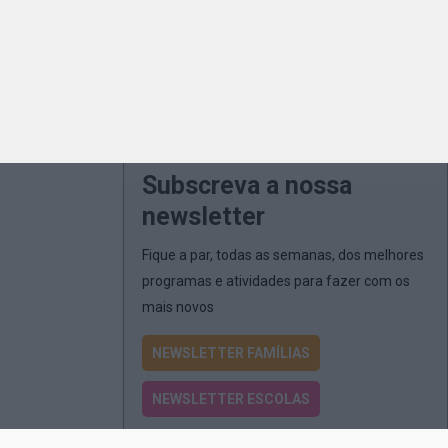
Subscreva a nossa
newsletter
Fique a par, todas as semanas, dos melhores
programas e atividades para fazer com os
mais novos
NEWSLETTER FAMÍLIAS
NEWSLETTER ESCOLAS