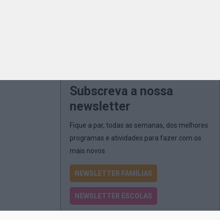
Subscreva a nossa
newsletter
Fique a par, todas as semanas, dos melhores
programas e atividades para fazer com os
mais novos
NEWSLETTER FAMÍLIAS
NEWSLETTER ESCOLAS