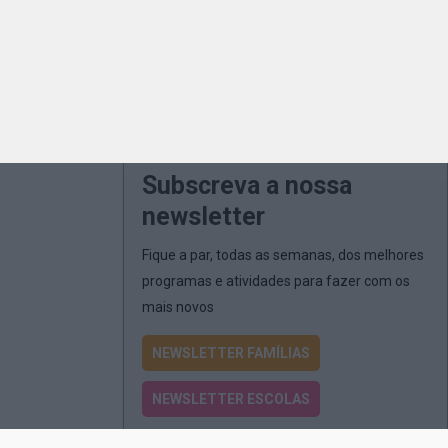
Subscreva a nossa
newsletter
Fique a par, todas as semanas, dos melhores
programas e atividades para fazer com os
mais novos
NEWSLETTER FAMÍLIAS
NEWSLETTER ESCOLAS