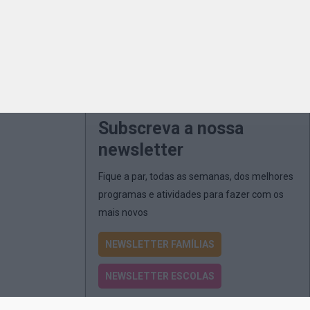
Subscreva a nossa
newsletter
Fique a par, todas as semanas, dos melhores
programas e atividades para fazer com os
mais novos
NEWSLETTER FAMÍLIAS
NEWSLETTER ESCOLAS