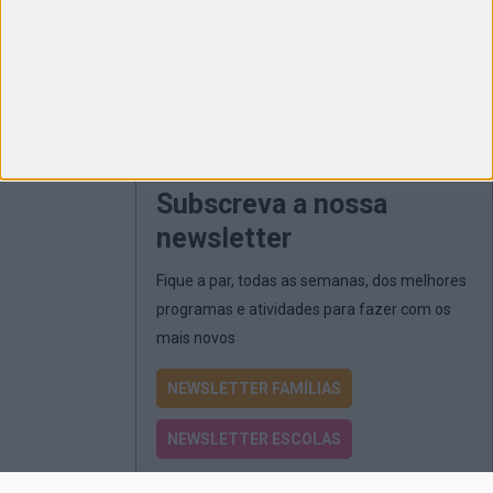
Subscreva a nossa
newsletter
Fique a par, todas as semanas, dos melhores
programas e atividades para fazer com os
mais novos
NEWSLETTER FAMÍLIAS
NEWSLETTER ESCOLAS