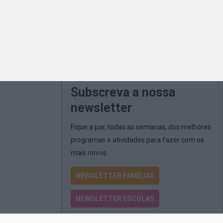
Subscreva a nossa
newsletter
Fique a par, todas as semanas, dos melhores
programas e atividades para fazer com os
mais novos
NEWSLETTER FAMÍLIAS
NEWSLETTER ESCOLAS