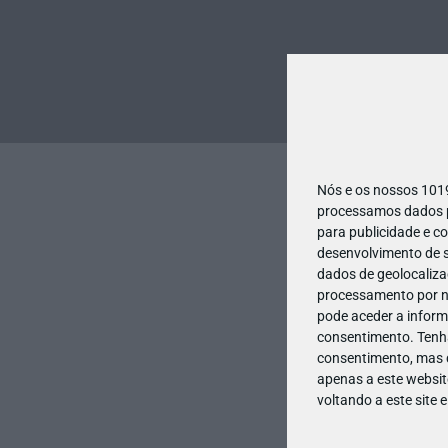
Nós e os nossos 10
processamos dados pe
para publicidade e c
desenvolvimento de s
dados de geolocalizaç
processamento por no
pode aceder a inform
consentimento.
Tenh
consentimento, mas q
apenas a este websit
voltando a este site 