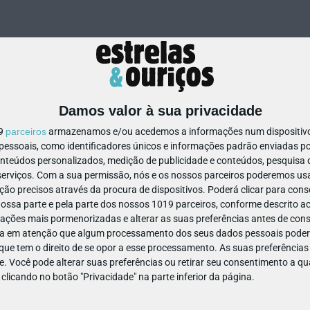
Damos valor à sua privacidade
19
parceiros
armazenamos e/ou acedemos a informações num dispositivo,
ssoais, como identificadores únicos e informações padrão enviadas po
858691442893050
onteúdos personalizados, medição de publicidade e conteúdos, pesquisa 
erviços.
Com a sua permissão, nós e os nossos parceiros poderemos usar
ão precisos através da procura de dispositivos. Poderá clicar para conse
ssa parte e pela parte dos nossos 1019 parceiros, conforme descrito ac
ações mais pormenorizadas e alterar as suas preferências antes de cons
a em atenção que algum processamento dos seus dados pessoais poderá
ue tem o direito de se opor a esse processamento. As suas preferências
e. Você pode alterar suas preferências ou retirar seu consentimento a 
e clicando no botão "Privacidade" na parte inferior da página.