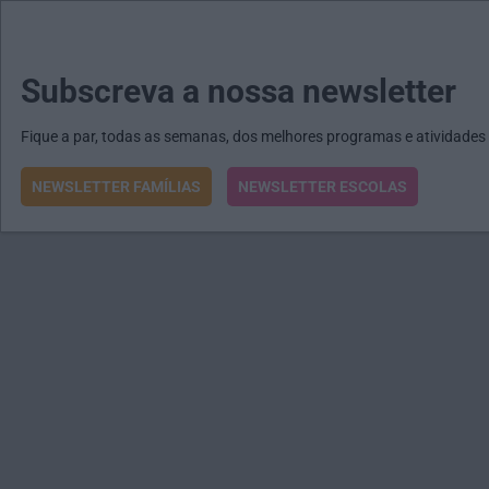
MENU
MAIL
JORNAIS
Revista E&O
Passe
arrow_drop_down
Subscreva a nossa newsletter
Fique a par, todas as semanas, dos melhores programas e atividades
NEWSLETTER FAMÍLIAS
NEWSLETTER ESCOLAS