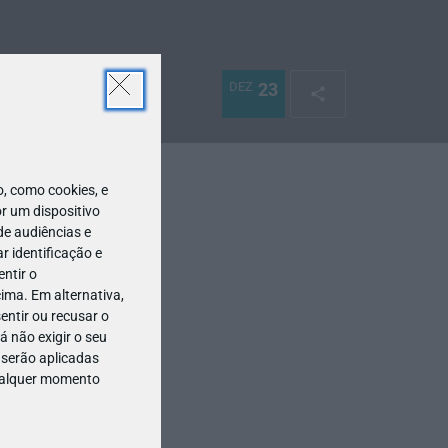
DEZ
23
 como cookies, e
r um dispositivo
de audiências e
 identificação e
ntir o
ima. Em alternativa,
entir ou recusar o
 não exigir o seu
 serão aplicadas
qualquer momento