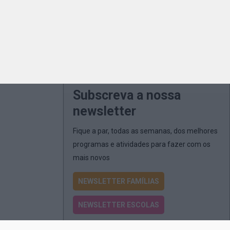
Subscreva a nossa
newsletter
Fique a par, todas as semanas, dos melhores
programas e atividades para fazer com os
mais novos
NEWSLETTER FAMÍLIAS
NEWSLETTER ESCOLAS