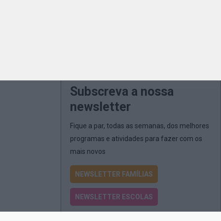
Subscreva a nossa
newsletter
Fique a par, todas as semanas, dos melhores
programas e atividades para fazer com os
mais novos
NEWSLETTER FAMÍLIAS
NEWSLETTER ESCOLAS