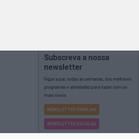
Subscreva a nossa
newsletter
Fique a par, todas as semanas, dos melhores
programas e atividades para fazer com os
mais novos
NEWSLETTER FAMÍLIAS
NEWSLETTER ESCOLAS