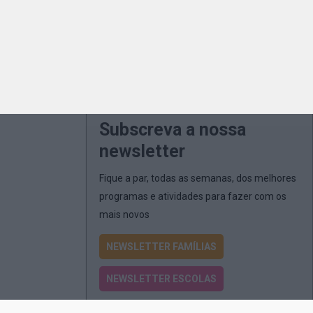
Subscreva a nossa
newsletter
Fique a par, todas as semanas, dos melhores
programas e atividades para fazer com os
mais novos
NEWSLETTER FAMÍLIAS
NEWSLETTER ESCOLAS