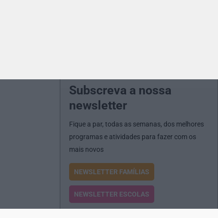
Subscreva a nossa
newsletter
Fique a par, todas as semanas, dos melhores
programas e atividades para fazer com os
mais novos
NEWSLETTER FAMÍLIAS
NEWSLETTER ESCOLAS