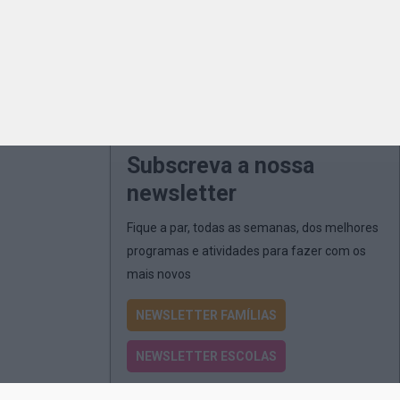
Subscreva a nossa
newsletter
Fique a par, todas as semanas, dos melhores
programas e atividades para fazer com os
mais novos
NEWSLETTER FAMÍLIAS
NEWSLETTER ESCOLAS