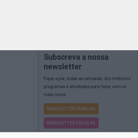
Subscreva a nossa
newsletter
Fique a par, todas as semanas, dos melhores
programas e atividades para fazer com os
mais novos
NEWSLETTER FAMÍLIAS
NEWSLETTER ESCOLAS