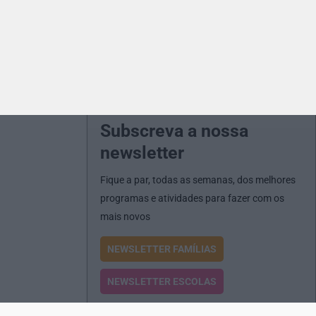
Subscreva a nossa
newsletter
Fique a par, todas as semanas, dos melhores
programas e atividades para fazer com os
mais novos
NEWSLETTER FAMÍLIAS
NEWSLETTER ESCOLAS