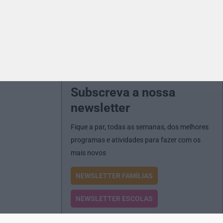
Subscreva a nossa
newsletter
Fique a par, todas as semanas, dos melhores
programas e atividades para fazer com os
mais novos
NEWSLETTER FAMÍLIAS
NEWSLETTER ESCOLAS