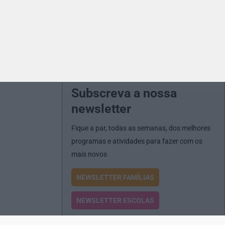
Subscreva a nossa
newsletter
Fique a par, todas as semanas, dos melhores
programas e atividades para fazer com os
mais novos
NEWSLETTER FAMÍLIAS
NEWSLETTER ESCOLAS