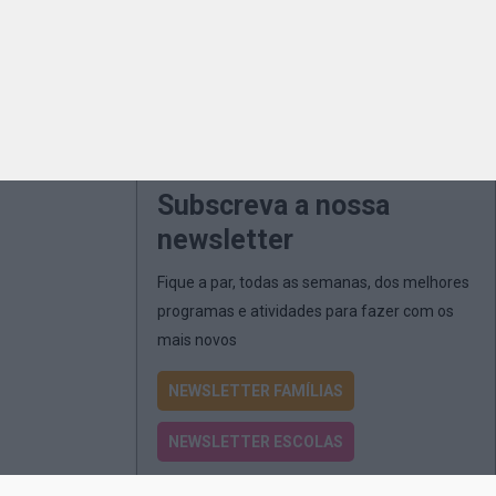
Subscreva a nossa
newsletter
Fique a par, todas as semanas, dos melhores
programas e atividades para fazer com os
mais novos
NEWSLETTER FAMÍLIAS
NEWSLETTER ESCOLAS