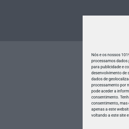
Nós e os nossos 10
processamos dados pe
para publicidade e c
desenvolvimento de s
dados de geolocalizaç
processamento por no
pode aceder a inform
consentimento.
Tenh
consentimento, mas q
apenas a este websit
voltando a este site 