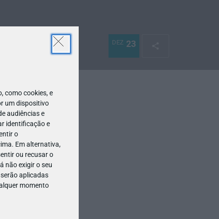
DEZ
23
 como cookies, e
r um dispositivo
de audiências e
 identificação e
ntir o
ima. Em alternativa,
entir ou recusar o
 não exigir o seu
 serão aplicadas
qualquer momento