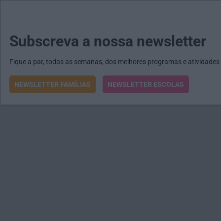
MENU
MAIL
JORNAIS
Revista E&O
Passe
arrow_drop_down
Subscreva a nossa newsletter
Fique a par, todas as semanas, dos melhores programas e atividades
NEWSLETTER FAMÍLIAS
NEWSLETTER ESCOLAS