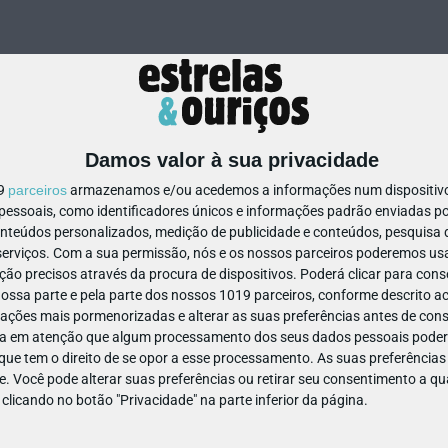
Damos valor à sua privacidade
19
parceiros
armazenamos e/ou acedemos a informações num dispositivo,
ssoais, como identificadores únicos e informações padrão enviadas po
85356917656745
onteúdos personalizados, medição de publicidade e conteúdos, pesquisa 
erviços.
Com a sua permissão, nós e os nossos parceiros poderemos usar
ão precisos através da procura de dispositivos. Poderá clicar para conse
ssa parte e pela parte dos nossos 1019 parceiros, conforme descrito ac
ações mais pormenorizadas e alterar as suas preferências antes de cons
a em atenção que algum processamento dos seus dados pessoais poderá
ue tem o direito de se opor a esse processamento. As suas preferências
e. Você pode alterar suas preferências ou retirar seu consentimento a 
e clicando no botão "Privacidade" na parte inferior da página.