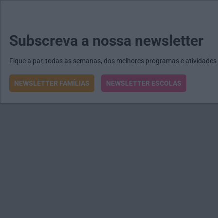
MENU
MAIL
JORNAIS
Revista E&O
Passe
arrow_drop_down
Subscreva a nossa newsletter
Fique a par, todas as semanas, dos melhores programas e atividades
NEWSLETTER FAMÍLIAS
NEWSLETTER ESCOLAS