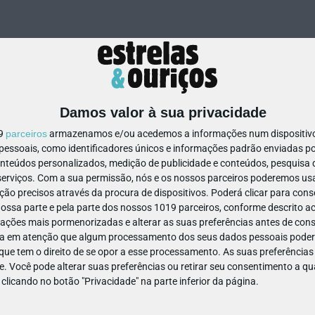
Damos valor à sua privacidade
19
parceiros
armazenamos e/ou acedemos a informações num dispositivo,
ssoais, como identificadores únicos e informações padrão enviadas po
853491379820385
onteúdos personalizados, medição de publicidade e conteúdos, pesquisa 
erviços.
Com a sua permissão, nós e os nossos parceiros poderemos usar
ão precisos através da procura de dispositivos. Poderá clicar para conse
ssa parte e pela parte dos nossos 1019 parceiros, conforme descrito ac
ações mais pormenorizadas e alterar as suas preferências antes de cons
a em atenção que algum processamento dos seus dados pessoais poderá
ue tem o direito de se opor a esse processamento. As suas preferências
e. Você pode alterar suas preferências ou retirar seu consentimento a 
e clicando no botão "Privacidade" na parte inferior da página.