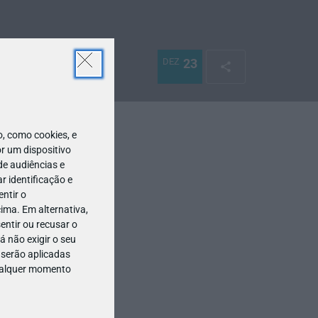
DEZ
23
 como cookies, e
r um dispositivo
de audiências e
 identificação e
ntir o
ima. Em alternativa,
entir ou recusar o
 não exigir o seu
 serão aplicadas
qualquer momento