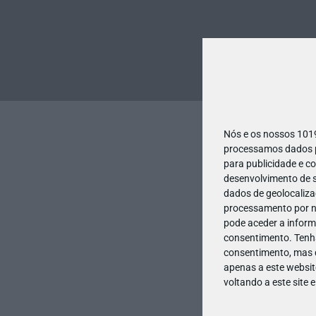
Nós e os nossos 10
processamos dados pe
para publicidade e c
desenvolvimento de s
dados de geolocalizaç
processamento por no
pode aceder a inform
consentimento.
Tenh
consentimento, mas q
apenas a este websit
voltando a este site 