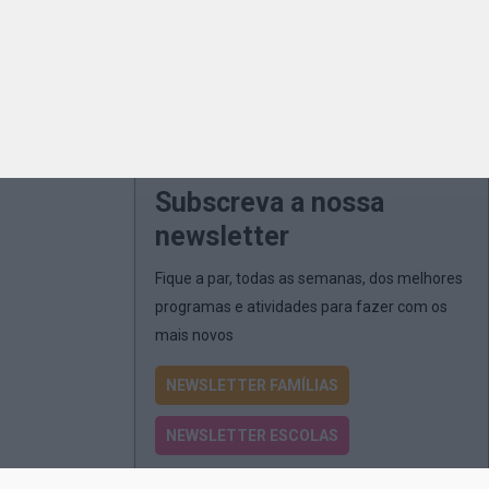
Subscreva a nossa
newsletter
Fique a par, todas as semanas, dos melhores
programas e atividades para fazer com os
mais novos
NEWSLETTER FAMÍLIAS
NEWSLETTER ESCOLAS