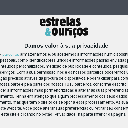
Damos valor à sua privacidade
17
parceiros
armazenamos e/ou acedemos a informações num dispositiv
essoais, como identificadores únicos e informações padrão enviadas p
852521724519226
onteúdos personalizados, medição de publicidade e conteúdos, pesquis
serviços.
Com a sua permissão, nós e os nossos parceiros poderemos us
ção precisos através da procura de dispositivos. Poderá clicar para cons
ossa parte e pela parte dos nossos 1017 parceiros, conforme descrito
eder a informações mais pormenorizadas e alterar as suas preferências
timento.
Tenha em atenção que algum processamento dos seus dados 
imento, mas que tem o direito de se opor a esse processamento. As sua
ste website. Você pode alterar suas preferências ou retirar seu conse
ste site e clicando no botão "Privacidade" na parte inferior da página.