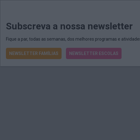
MENU
MAIL
JORNAIS
Revista E&O
Passe
arrow_drop_down
Subscreva a nossa newsletter
Fique a par, todas as semanas, dos melhores programas e atividad
NEWSLETTER FAMÍLIAS
NEWSLETTER ESCOLAS