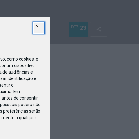
DEZ
23
o, como cookies, e
or um dispositivo
a de audiências e
ar identificação e
entir o
 acima. Em
 antes de consentir
pessoais poderá não
s preferências serão
ntimento a qualquer