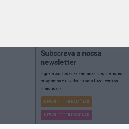
Subscreva a nossa
newsletter
Fique a par, todas as semanas, dos melhores
programas e atividades para fazer com os
mais novos
NEWSLETTER FAMÍLIAS
NEWSLETTER ESCOLAS